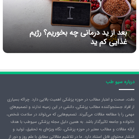
د
د
ر
م
ا
بعد از ید درمانی چه بخوریم؟ رژیم
ن
غذایی کم ید
ی
چ
ه
ب
خ
و
ر
درباره سیو طب
ی
م
دقت، صحت و اعتبار مطالب در حوزه پزشکی اهمیت بالایی دارد. چراکه بسیاری
؟
ر
از افراد جستجوکننده مطالب پزشکی، دانشی در این زمینه ندارند و تصمیم‌های
ژ
مهمی را با مطالعه مقالات می‌گیرند. تصمیم‌هایی که می‌تواند در سلامت شخص،
ی
خانواده و جامعه تاثیرگذار باشد. به همین دلیل مجله پزشکی سیوطب با هدف
م
ارائه مقالات و مطالب معتبر در حوزه پزشکی، نگاه ویژه‌ای به تحقیق، تولید و
غ
انتشار محتوای قابل استناد دارد. ما در تلاشیم مقالاتی مطابق با علم روز و دور از