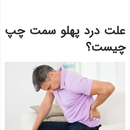
علت درد پهلو سمت چپ
چیست؟