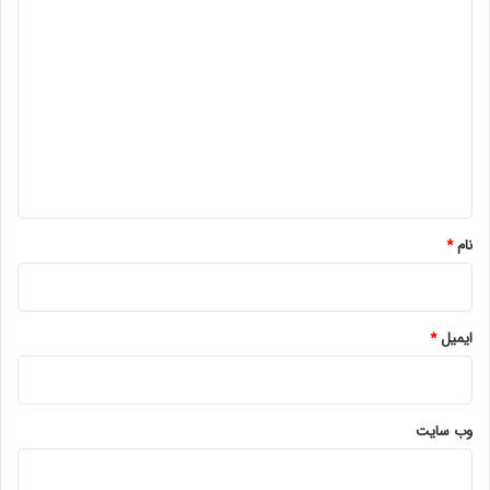
د
ی
د
گ
ا
ه
*
نام
*
ایمیل
*
وب‌ سایت