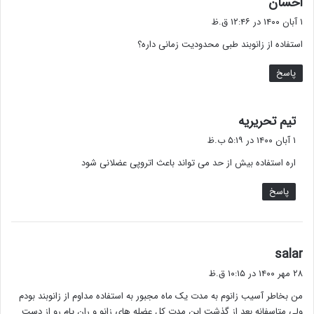
احسان
ف
۱ آبان ۱۴۰۰ در ۱۲:۴۶ ق.ظ
ت
استفاده از زانوبند طبی محدودیت زمانی داره؟
:
پاسخ
گ
تیم تحریریه
ف
۱ آبان ۱۴۰۰ در ۵:۱۹ ب.ظ
ت
اره استفاده بیش از حد می تواند باعث اتروپی عضلانی شود
:
پاسخ
گ
salar
ف
۲۸ مهر ۱۴۰۰ در ۱۰:۱۵ ق.ظ
ت
من بخاطر آسیب زانوم به مدت یک ماه مجبور به استفاده مداوم از زانوبند بودم
:
ولی متاسفانه بعد از گذشت این مدت کل عضله های زانو و ران پام رو از دست