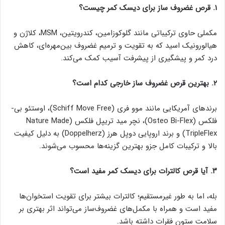
۱. قرص غضروف‌ ساز برای دیسک کمر چیست؟
مکملی حاوی ترکیباتی مانند گلوکوزامین، کندرویتین، MSM، کلاژن و
هیالورونیک اسید که به تقویت و ترمیم غضروف بین‌مهره‌ای، کاهش
درد کمر و پیشگیری از پیشرفت آسیب کمک می‌کند.
۲. بهترین قرص غضروف‌ ساز خارجی کدام است؟
برندهای آمریکایی مانند موو فری (Schiff Move Free)، اوستئو بی-
فلکس (Osteo Bi-Flex)، نچر مید تریپل فلکس (Nature Made
TripleFlex) و برند اروپایی دوپل هرز (Doppelherz) به دلیل کیفیت
بالا و ترکیبات کامل جزو بهترین گزینه‌ها محسوب می‌شوند.
۳. آیا قرص کالترات برای دیسک کمر مفید است؟
بله، اما به طور غیرمستقیم؛ کالترات بیشتر برای تقویت استخوان‌ها
مفید است و همراه با مکمل‌های غضروف‌ساز می‌تواند اثر بهتری بر
سلامت ستون فقرات داشته باشد.