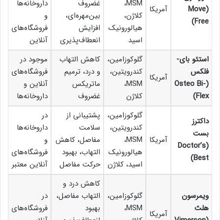
MSM،
غضروف
داروخانه‌ها
(Move
آمریکا
کلاژن،
بین‌مهره‌ای،
و
Free)
هیالورونیک
افزایش
فروشگاه‌های
اسید
انعطاف‌پذیری
آنلاین
استئو بای-
گلوکوزامین،
کاهش التهاب
موجود در
فلکس
کندرویتین،
و درد، ترمیم
فروشگاه‌های
آمریکا
(Osteo Bi-
MSM،
ماتریکس
آنلاین و
Flex)
کلاژن
غضروف
داروخانه‌ها
گلوکوزامین،
پشتیبانی از
در
داکترز
کندرویتین،
سلامت
داروخانه‌ها
بست
آمریکا
MSM،
مفاصل، کاهش
و
(Doctor’s
هیالورونیک
التهاب، بهبود
فروشگاه‌های
Best)
اسید، کلاژن
حرکت مفاصل
آنلاین معتبر
کاهش درد و
ویمرسون
گلوکوزامین،
التهاب مفاصل،
در
هلث
MSM،
بهبود
فروشگاه‌های
آمریکا