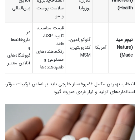
(Vimerson
کلاژن،
انعطاف‌پذیری،
آنلاین
Health)
بوزولیا
سلامت پوست
بین‌المللی
و مو
قیمت مناسب،
در
تایید USP،
نیچر مید
گلوکوزامین،
داروخانه‌ها
فاقد
(Nature
آمریکا
کندرویتین،
و
رنگ‌دهنده‌های
Made)
MSM
فروشگاه‌های
مصنوعی و
آنلاین معتبر
طعم‌دهنده‌ها
انتخاب بهترین مکمل غضروف‌ساز خارجی باید بر اساس ترکیبات مؤثر،
استانداردهای تولید و نیاز فردی صورت گیرد.