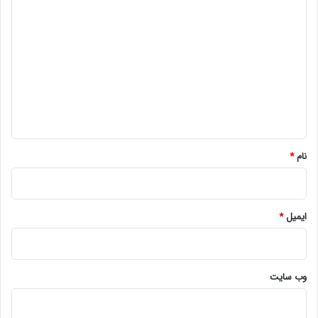
د
ی
د
گ
ا
ه
*
نام
*
ایمیل
*
وب‌ سایت