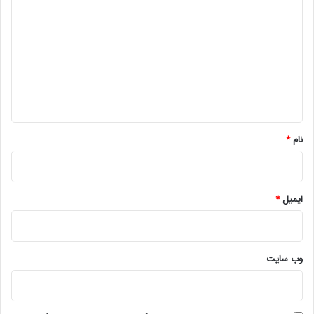
ی
د
گ
ا
ه
*
نام
*
ایمیل
*
وب‌ سایت