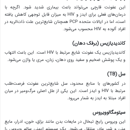
این عفونت قارچی می‌تواند باعث بیماری شدید شود. اگرچه با
درمان‌های فعلی برای ایدز و HIV به میزان قابل توجهی کاهش یافته
است، اما در ایالات متحده PCP همچنان شایع‌ترین علت ذات‌الریه در
افراد آلوده به HIV محسوب می‌شود.
کاندیدیازیس (برفک دهان)
کاندیدیازیس یک عفونت شایع مرتبط با HIV است. این باعث التهاب
و یک پوشش ضخیم و سفید روی دهان، زبان، مری یا واژن می‌شود.
سل (
TB
)
در کشورهای با منابع محدود، سل شایع‌ترین عفونت فرصت‌طلب
مرتبط با HIV و ایدز است. این یکی از علل اصلی مرگ‌ومیر در میان
افراد مبتلا به ایدز به شمار می‌رود.
سیتومگالوویروس
این ویروس رایج تبخال در مایعات بدن مانند بزاق، خون، ادرار، مایع
منی و شیر مادر منتقل می‌شود. یک سیستم ایمنی سالم ویروس را