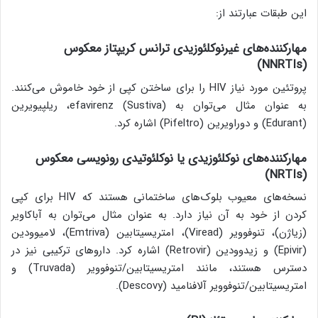
این طبقات عبارتند از:
مهارکننده‌های غیرنوکلئوزیدی ترانس کریپتاز معکوس
)
NNRTIs
(
پروتئین مورد نیاز HIV را برای ساختن کپی از خود خاموش می‌کنند.
به عنوان مثال می‌توان به efavirenz (Sustiva)، ریلپیویرین
(Edurant) و دوراویرین (Pifeltro) اشاره کرد.
مهارکننده‌های نوکلئوزیدی یا نوکلئوتیدی رونویسی معکوس
)
NRTIs
(
نسخه‌های معیوب بلوک‌های ساختمانی هستند که HIV برای کپی
کردن از خود به آن نیاز دارد. به عنوان مثال می‌توان به آباکاویر
(زیاژن)، تنوفوویر (Viread)، امتریسیتابین (Emtriva)، لامیوودین
(Epivir) و زیدوودین (Retrovir) اشاره کرد. داروهای ترکیبی نیز در
دسترس هستند، مانند امتریسیتابین/تنوفوویر (Truvada) و
امتریسیتابین/تنوفوویر آلافنامید (Descovy).