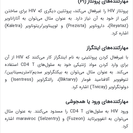
مهارکننده‌های پروتئاز (
PI
)
پروتئاز HIV را غیرفعال می‌کند، پروتئین دیگری که HIV برای ساختن
کپی از خود به آن نیاز دارد. به عنوان مثال می‌توان به آتازاناویر
(Reyataz)، داروناویر (Prezista) و لوپیناویر/ریتوناویر (Kaletra)
اشاره کرد.
مهارکننده‌های اینتگراز
با غیرفعال کردن پروتئینی به نام اینتگراز کار می‌کنند که HIV از آن
برای وارد کردن مواد ژنتیکی خود به سلول‌های CD4 T استفاده
می‌کند. به عنوان مثال می‌توان به بیکتگراویر سدیم/امتریسیتابین/
تنوفوویر آلافنامید فومار (Biktarvy)، رالتگراویر (Isentress) و
دولوتگراویر (Tivicay) اشاره کرد.
مهارکننده‌های ورود یا همجوشی
ورود HIV به سلول‌های CD4 T را مسدود می‌کنند. به عنوان مثال
می‌توان به انفوویرتاید (Fuzeon) و maraviroc (Selzentry) اشاره
کرد.