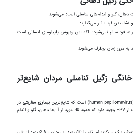
نگی زگیل دهانی
 آشامیدن فرد تاثیر می‌گذارند
ر به فرد سالم نمی‌شود؛ بلکه این ویروس پاپیلومای انسانی است
 به مرور زمان برطرف می‌شوند
خانگی زگیل
تناسلی مردان شایع‌تر
ع‌ترین
بیماری مقاربتی
در
ایالات متحده به شمار می‌رود. بیش از 100 گونه مختلف از HPV وجود دارد که حدود 40 مورد از آن‌ها دهان، گلو و اندام
در اغلب موارد سیستم ایمنی بدن HPV را قبل از ایجاد علائم پاک می‌کند؛ اما تقریبا 10درصد از مردان و 3.6درصد از زنان