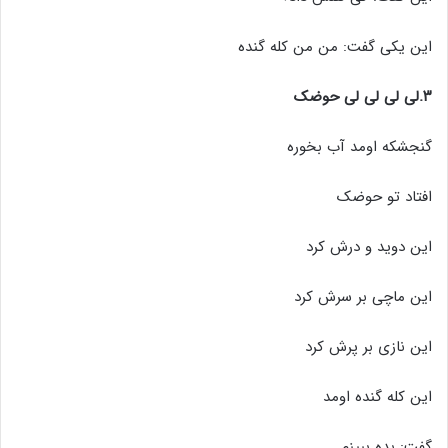
این یکی گفت: من من کله گنده
۳.لی لی لی لی حوضک
گنجشکه اومد آب بخوره
افتاد تو حوضک
این دوید و درش کرد
این ماچی بر سرش کرد
این نازی بر پرش کرد
این کله گنده اومد
گفت: بده ببینم