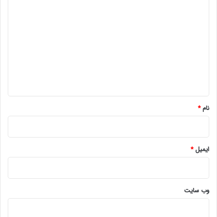
د
ی
د
گ
ا
ه
*
نام
*
ایمیل
*
وب‌ سایت