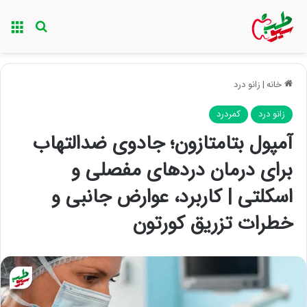
منو
جستجو ب
خانه
|
زانو درد
زانو درد
کمردرد
آمپول بتامتازون؛ جادوی ضدالتهاب
برای درمان دردهای مفصلی و
اسکلتی | کاربرد، عوارض جانبی و
خطرات تزریق کورتون