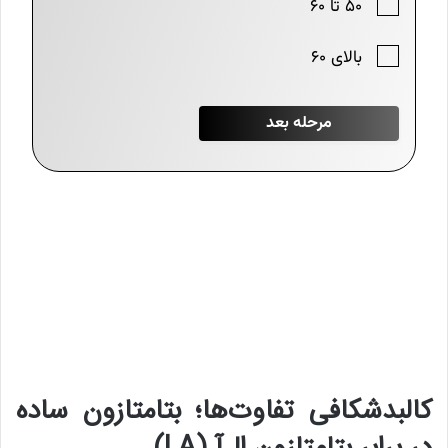
کالبدشکافی تفاوت‌ها؛ بتامتازون ساده
در برابر بتامتازون ال‌آ (LA)