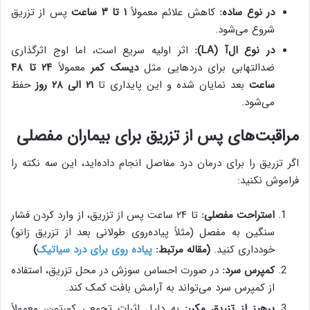
در نوع ساده:
کاهش علائم معمولاً
۱ تا ۳ ساعت
پس از تزریق
شروع می‌شود.
در نوع ال‌آ (LA):
اثر اولیه سریع است، اما اوج اثرگذاری
ضدالتهابی برای دردهایی مثل
دیسک کمر
معمولاً
۲۴ تا ۴۸
ساعت
بعد نمایان شده و این پایداری تا
۲۱ الی ۲۸ روز
حفظ
می‌شود.
مراقبت‌های پس از تزریق برای بیماران مفصلی
اگر تزریق را برای درمان درد مفاصل انجام داده‌اید، این سه نکته را
فراموش نکنید:
استراحت مفصلی:
تا ۲۴ ساعت پس از تزریق، از وارد کردن فشار
سنگین به مفصل (مثلاً پیاده‌روی طولانی بعد از تزریق زانو)
خودداری کنید.
(مقاله مرتبط:
پیاده روی برای درد سیاتیک
)
کمپرس سرد:
در صورت احساس سوزش در محل تزریق، استفاده
از کمپرس سرد می‌تواند به آرامش بافت کمک کند.
پرهیز از تزریق مکرر:
به دلیل اثرات تجمعی کورتون، معمولاً