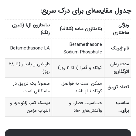
جدول مقایسه‌ای برای درک سریع:
ویژگی
بتامتازون ال‌آ (شیری
بتامتازون ساده (شفاف)
ساختاری
رنگ)
Betamethasone
نام ژنریک
Betamethasone LA
Sodium Phosphate
مدت زمان
طولانی و پایدار (تا ۲۸
کوتاه و گذرا (۱ تا ۳ روز)
اثرگذاری
روز)
ممکن است به فواصل
معمولاً یک تزریق در
تعداد تزریق
کوتاه نیاز باشد
ماه کافی است
مناسب
حساسیت فصلی و
دیسک کمر
،
زانو درد
و
برای…
واکنش‌های حاد
التهاب مزمن