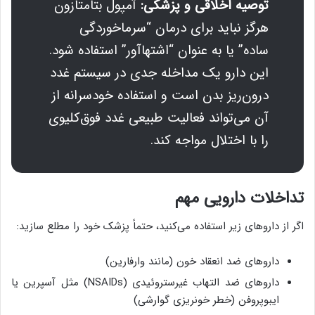
توصیه اخلاقی و پزشکی:
آمپول بتامتازون
هرگز نباید برای درمان “سرماخوردگی
ساده” یا به عنوان “اشتهاآور” استفاده شود.
این دارو یک مداخله جدی در سیستم غدد
درون‌ریز بدن است و استفاده خودسرانه از
آن می‌تواند فعالیت طبیعی غدد فوق‌کلیوی
را با اختلال مواجه کند.
تداخلات دارویی مهم
اگر از داروهای زیر استفاده می‌کنید، حتماً پزشک خود را مطلع سازید:
داروهای ضد انعقاد خون (مانند وارفارین)
داروهای ضد التهاب غیرستروئیدی (NSAIDs) مثل آسپرین یا
ایبوپروفن (خطر خونریزی گوارشی)