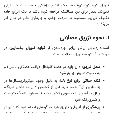
تزریق کورتیکواستروئیدها یک اقدام پزشکی حساس است. فرقی
نمی‌کند بیمار برای
درد سیاتیک
مراجعه کرده باشد یا یک آلرژی حاد؛
تکنیک تزریق مستقیماً بر سرعت جذب و پایداری دارو در بدن اثر
می‌گذارد.
۱. نحوه تزریق عضلانی
استانداردترین روش برای بهره‌مندی از
فواید آمپول بتامتازون
در
دردهای گسترده، تزریق عضلانی است:
محل تزریق:
دارو باید در عضله گلوتئال (بافت عضلانی باسن) و
به صورت
عمیق
تزریق شود.
نکته حیاتی برای نوع LA:
به دلیل وجود میکروکریستال‌ها در
بتامتازون ال‌آ، حتماً باید قبل از کشیدن دارو به داخل سرنگ،
ویال یا آمپول را به خوبی تکان دهید تا محلول کاملاً یکنواخت
و شیری‌رنگ شود.
پیشگیری از آتروفی:
تزریق باید به گونه‌ای انجام شود که دارو در