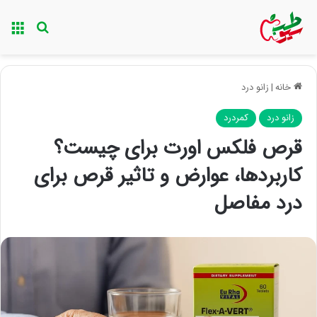
منو
جستجو ب
خانه
|
زانو درد
زانو درد
کمردرد
قرص فلکس اورت برای چیست؟
کاربردها، عوارض و تاثیر قرص برای
درد مفاصل