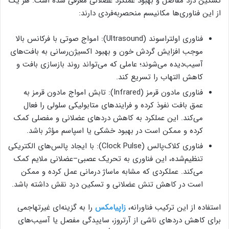
تسکین درد مفاصل و بهبود عملکرد عضلانی معرفی شده است. هر یک
از این فناوری‌ها مکانیسم منحصربه‌فردی دارند:
فناوری اولتراسوند (Ultrasound): امواج صوتی با فرکانس بالا
موجب افزایش گردش خون و بهبود اکسیژن‌رسانی به بافت‌های
آسیب‌دیده می‌شوند؛ عاملی که می‌تواند روند بازسازی بافت و
کاهش التهاب را تسریع کند.
فناوری مادون قرمز (Infrared): تابش امواج مادون قرمز به
عمق بافت نفوذ کرده و فرایندهای متابولیکی سلولی را فعال
می‌کند. این عملکرد به کاهش دردهای عضلانی و مفصلی کمک
کرده و ممکن است در بهبود خشکی یا اسپاسم مؤثر باشد.
فناوری کلاک‌پالس (Clock Pulse): با ایجاد پالس‌های الکتریکی
تنظیم‌شده، این فناوری به تحریک عصبی–عضلانی ملایم کمک
می‌کند. عملکردی که مشابه ماساژ درمانی عمل کرده و ممکن
است در کاهش تنش عضلانی و تسکین درد نقش داشته باشد.
استفاده از این ترکیب فناورانه،
زاپیامکس
را به گزینه‌ای غیرتهاجمی
برای کاهش دردهای ناشی از آرتروز، ساییدگی مفصل یا آسیب‌های