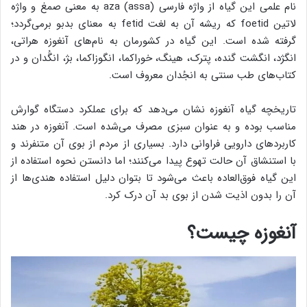
نام علمی این گیاه از واژه فارسی aza (assa) به معنی صمغ و واژه
لاتین foetid که ریشه آن به لغت fetid به معنای بدبو برمی‌گردد؛
گرفته شده است. این گیاه در کشورمان به نام‌های آنغوزه هراتی،
انگژد، انگشت گنده، پترک، هینگ، خوراکما، انگوزاکما، بژ، انگُدان و در
کتاب‌های طب سنتی به انجُدان معروف است.
تاریخچه گیاه آنغوزه نشان می‌دهد که برای عملکرد دستگاه گوارش
مناسب بوده و به عنوان سبزی مصرف می‌شده است. آنغوزه در هند
کاربردهای دارویی فراوانی دارد. بسیاری از مردم از بوی آن متنفرند و
با استنشاق آن حالت تهوع پیدا می‌کنند؛ اما دانستن نحوه استفاده از
این گیاه فوق‌العاده باعث می‌شود تا بتوان دلیل استفاده‌ هندی‌ها از
آن را بدون اذیت شدن از بوی بد آن درک کرد.
آنغوزه چیست؟