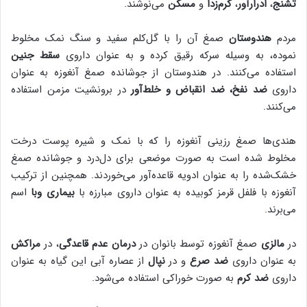
تشنج
،
ادرارآور
،
کرم‌زدا
و
مسکن
می‌نوشند.
مردم
هندوستان
صمغ آن را با گل‌کلم سفید و سنگ نمک مخلوط
نموده، به وسیله سرکه رقیق کرده و به عنوان داروی
سقط جنین
استفاده می‌کنند. در هندوستان از جوشانده صمغ آنغوزه به عنوان
داروی
ضد نفخ، ضد انقباض و خلط‌آور
در برونشیت مزمن استفاده
می‌کنند.
هندی‌ها صمغ رزینی آنغوزه را که با نمک و شیره پوست درخت
مخلوط شده است به صورت موضعی برای دل‌درد و جوشانده صمغ
خشک‌شده را به عنوان ادویه قاعده‌آور می‌خوردند. همچنین از ترکیب
آنغوزه با فلفل قرمز کوبیده به عنوان داروی مبارزه با
بیماری وبا
اسم
می‌برند.
در
مالزی
صمغ آنغوزه توسط بانوان در
درمان عدم قاعدگی
، در
مراکش
به عنوان داروی
ضد صرع
و در
نپال
از عصاره آبی این گیاه به عنوان
داروی
ضد کرم
به صورت خوراکی استفاده می‌شود.