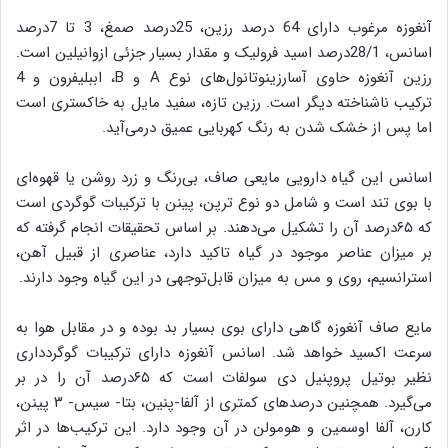
آنغوزه مرغوب دارای 64 درصد رزین، 25درصد صمغ، 3 تا 7درصد
اسانس، 28/1درصد اسید فرولیک و مقدار بسیار جزئی ازوانیلین است.
ترکیب ناشناخته دیگر است. رزین تازه، سفید مایل به خاکستری است
اما پس از خشک شدن به رنگ کهربایی عمیق درمی‌آید.
اسانس این گیاه دارویی مایعی صاف، بی‌رنگ و زرد روشن یا قهوه‌ای
با بوی تند است و شامل دو نوع ترپن، پینن با ترکیبات گوگردی است
که ۶۵درصد آن را تشکیل می‌دهند. بر اساس تحقیقات انجام گرفته که
بر میزان عناصر موجود در گیاه تاکید دارد، عناصری از قبیل آهن،
استرانسیم، روی و مس به میزان قابل‌توجهی در این گیاه وجود دارند.
مایع صاف آنغوزه گاهی دارای بوی بسیار بد بوده و در مقابل هوا به
سرعت اکسید خواهد شد. اسانس آنغوزه دارای ترکیبات گوگردداری
نظیر بوتیل پروپنیل دی سولفات است که ۶۵درصد آن را در بر
می‌گیرد. همچنین درصدهای کمتری از آلفا-پنین، بتا- سیس- ۳ پینن،
کارن، آلفا اوسمین و هومولن در آن وجود دارد. این ترکیب‌ها در اثر