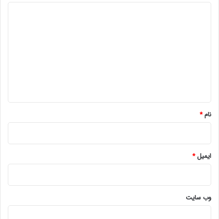
د
ی
د
گ
ا
ه
*
نام
*
ایمیل
*
وب‌ سایت