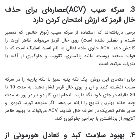
3. سرکه سیب (ACV)عصاره‌ای برای حذف
خال قرمز که ارزش امتحان کردن دارد
برخی دریافته‌اند که استفاده از سرکه سیب (نوع خالص که تخمیر
شـده و تقطیر نشده است) روی خال قرمز می‌تواند ظاهر آن‌ها را
کاهش دهد. ACV حاوی ماده فعالی به نام
اسید استیک
است که با
فواید متعدد پوست، مانند پاکسازی، تقویت و جلوگیری از آکنه یا
بثورات مرتبط است.
برای امتحان این روش، یک تکه پنبه تمیز یا تکه پارچه را در سرکه
سیب آغشـته کنید و آن را روی خال قرمز فشار دهید. به مدت 10 تا
30 دقیقه در جای خود نگه دارید. انجام این کار دو بار در روز به مدت
چند هفته بهترین نتایج را ارائه می‌دهد. اگر متوجه تورم، کبودی و
سایر علائم تحریک در اطراف خال شدید، ACV می‌تواند با بهبود ظاهر
آنژیوم از برداشـتن با جراحی جلوگیری کند.
۴. بهبود سلامت کبد و تعادل هورمونی از