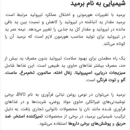
شیمیایی به نام برمید
برمید با تغییرات هورمونی و اختلال عملکرد تیروئید مرتبط است.
برمید مقدار ید انباشته در تیروئید را کاهش و نسبت بین ید باقی
مانده در تیروئید و مقدار کل ید جذبی را تغییر می‌دهد. نیمه عمر ید
در تیروئید برای تولید مناسب هورمون لازم است که برمید آن را
کوتاه می‌کند.
یک راه مطمئن برای بهبود سلامت تیروئید بدون مصرف ید بیش از
حد، مصرف بیشتر غذاهای حاوی ید طبیعی است. این غذاها شامل
سبزیجات دریایی
،
اسپیرولینا
،
زغال اخته
،
سالمون
،
تخم‌مرغ
،
ماست
،
آلو
و
توت فرنگی
است.
برمید را می‌توان در نوعی روغن نباتی فرآوری به نام BVO، برخی
نوشیدنی‌های غیرالکلی حاوی مواد روغنی، شربت‌ها و در غذاهای
فرآوری شـده مانند نان یا محصولات نانوایی تجاری یافت. به دلیل
ترکیب شیمیایی برمید، در برخی از محصولات
تمیزکننده استخر
،
ضد
حریق
و
پوشش‌های برخی داروها
استفاده می‌شود.