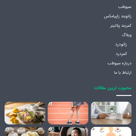
سیوطب
زانوبند زاپیامکس
کمربند پلاتینر
وبلاگ
زانودرد
کمردرد
درباره سیوطب
ارتباط با ما
محبوب ترین مقالات